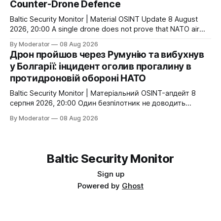
Counter-Drone Defence
сигнал — продовження українсько-британського
діалогу щодо
Baltic Security Monitor | Material OSINT Update 8 August
2026, 20:00 A single drone does not prove that NATO air
defence is ineffective. But a flight path through the airspace
By Moderator
08 Aug 2026
of one Allied state, an explosion in a second, and the
Дрон пройшов через Румунію та вибухнув
proximity of cross-border gas infrastructure point to a
у Болгарії: інцидент оголив прогалину в
specific
протидроновій обороні НАТО
Baltic Security Monitor | Матеріальний OSINT-апдейт 8
серпня 2026, 20:00 Один безпілотник не доводить
неспроможність протиповітряної оборони НАТО. Але
By Moderator
08 Aug 2026
маршрут через повітряний простір однієї країни
Альянсу, вибух уже на території другої та близькість до
транскордонної газової інфраструктури показують
конкретну слабку ланку: малі низьколітні цілі все ще
Baltic Security Monitor
можуть проходити між національними
Sign up
Powered by
Ghost