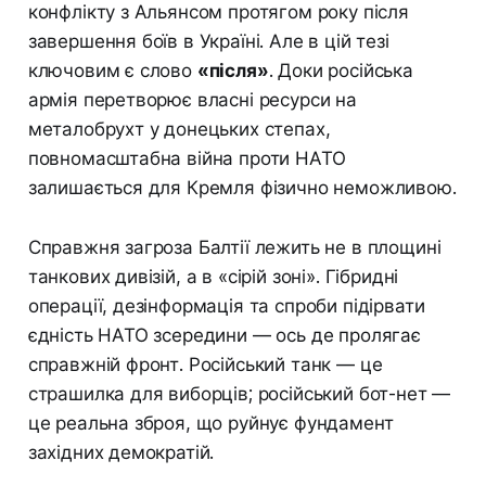
конфлікту з Альянсом протягом року після
завершення боїв в Україні. Але в цій тезі
ключовим є слово
«після»
. Доки російська
армія перетворює власні ресурси на
металобрухт у донецьких степах,
повномасштабна війна проти НАТО
залишається для Кремля фізично неможливою.
Справжня загроза Балтії лежить не в площині
танкових дивізій, а в «сірій зоні». Гібридні
операції, дезінформація та спроби підірвати
єдність НАТО зсередини — ось де пролягає
справжній фронт. Російський танк — це
страшилка для виборців; російський бот-нет —
це реальна зброя, що руйнує фундамент
західних демократій.