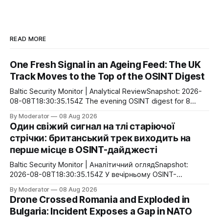
READ MORE
One Fresh Signal in an Ageing Feed: The UK
Track Moves to the Top of the OSINT Digest
Baltic Security Monitor | Analytical ReviewSnapshot: 2026-
08-08T18:30:35.154Z The evening OSINT digest for 8
August shows no sign of a new concentration of events: the
By Moderator
08 Aug 2026
system identified only one event over the past 24 hours,
Один свіжий сигнал на тлі старіючої
while four of the five most significant entries are between
стрічки: британський трек виходить на
56 and 108 hours
перше місце в OSINT-дайджесті
Baltic Security Monitor | Аналітичний оглядSnapshot:
2026-08-08T18:30:35.154Z У вечірньому OSINT-
дайджесті 8 серпня немає ознак нової концентрації
By Moderator
08 Aug 2026
подій: за останню добу система виділила лише одну
Drone Crossed Romania and Exploded in
подію, а чотири з п’яти найбільш значущих записів
Bulgaria: Incident Exposes a Gap in NATO
мають вік від 56 до 108 годин. Головний відносно свіжий