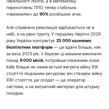
чисельності піхоти, а в математиці
перехоплень: ППО тепер стабільно
«приземляє» до
90%
російських атак.
Але справжня революція відбувається не в
небі, а на рівні ґрунту. У першому півріччі 2026
року Україна контрактує
25 000 наземних
безпілотних платформ
— це вдвічі більше, ніж
за весь 2025 рік. У березні ці машини виконали
понад
9 000 місій
, потроївши показники осені.
Київ більше не намагається виграти війну XIX
століття людським ресурсом; він створює війну
XXII століття, де солдат — це оператор
системи, а не витратний матеріал для штурму
посадки.