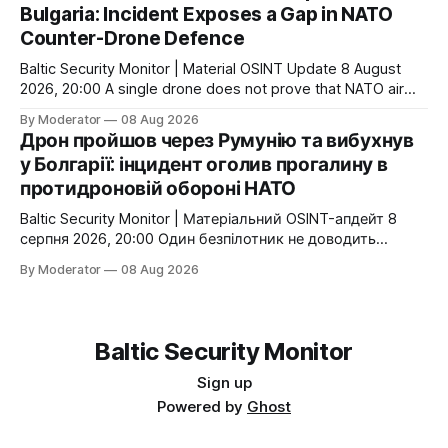
Bulgaria: Incident Exposes a Gap in NATO
мають вік від 56 до 108 годин. Головний відносно свіжий
Counter-Drone Defence
сигнал — продовження українсько-британського
діалогу щодо
Baltic Security Monitor | Material OSINT Update 8 August
2026, 20:00 A single drone does not prove that NATO air
defence is ineffective. But a flight path through the airspace
By Moderator
08 Aug 2026
of one Allied state, an explosion in a second, and the
Дрон пройшов через Румунію та вибухнув
proximity of cross-border gas infrastructure point to a
у Болгарії: інцидент оголив прогалину в
specific
протидроновій обороні НАТО
Baltic Security Monitor | Матеріальний OSINT-апдейт 8
серпня 2026, 20:00 Один безпілотник не доводить
неспроможність протиповітряної оборони НАТО. Але
By Moderator
08 Aug 2026
маршрут через повітряний простір однієї країни
Альянсу, вибух уже на території другої та близькість до
транскордонної газової інфраструктури показують
конкретну слабку ланку: малі низьколітні цілі все ще
Baltic Security Monitor
можуть проходити між національними
Sign up
Powered by
Ghost