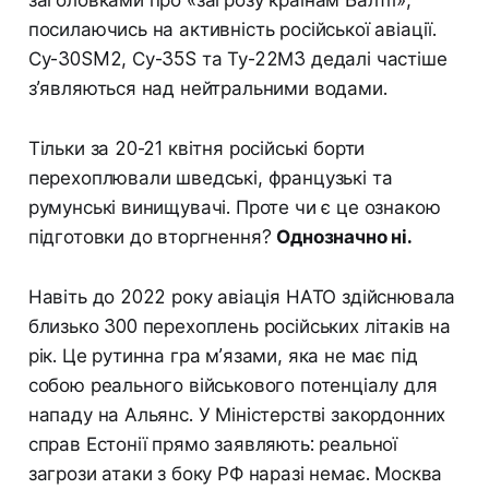
заголовками про «загрозу країнам Балтії»,
посилаючись на активність російської авіації.
Су-30SM2, Су-35S та Ту-22М3 дедалі частіше
з’являються над нейтральними водами.
Тільки за 20-21 квітня російські борти
перехоплювали шведські, французькі та
румунські винищувачі. Проте чи є це ознакою
підготовки до вторгнення?
Однозначно ні.
Навіть до 2022 року авіація НАТО здійснювала
близько 300 перехоплень російських літаків на
рік. Це рутинна гра м’язами, яка не має під
собою реального військового потенціалу для
нападу на Альянс. У Міністерстві закордонних
справ Естонії прямо заявляють: реальної
загрози атаки з боку РФ наразі немає. Москва