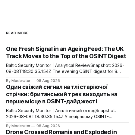
READ MORE
One Fresh Signal in an Ageing Feed: The UK
Track Moves to the Top of the OSINT Digest
Baltic Security Monitor | Analytical ReviewSnapshot: 2026-
08-08T18:30:35.154Z The evening OSINT digest for 8
August shows no sign of a new concentration of events: the
By Moderator
08 Aug 2026
system identified only one event over the past 24 hours,
Один свіжий сигнал на тлі старіючої
while four of the five most significant entries are between
стрічки: британський трек виходить на
56 and 108 hours
перше місце в OSINT-дайджесті
Baltic Security Monitor | Аналітичний оглядSnapshot:
2026-08-08T18:30:35.154Z У вечірньому OSINT-
дайджесті 8 серпня немає ознак нової концентрації
By Moderator
08 Aug 2026
подій: за останню добу система виділила лише одну
Drone Crossed Romania and Exploded in
подію, а чотири з п’яти найбільш значущих записів