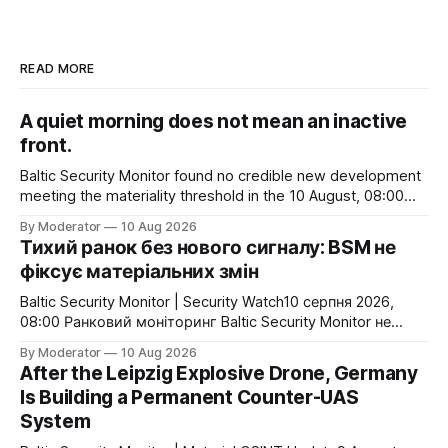
READ MORE
A quiet morning does not mean an inactive
front.
Baltic Security Monitor found no credible new development
meeting the materiality threshold in the 10 August, 08:00
monitoring cycle. Russia struck Odesa port infrastructure,
By Moderator
10 Aug 2026
while Ukraine continued attacks on Russian Black Sea
Тихий ранок без нового сигналу: BSM не
logistics and oil-related targets. For now, however, there is
фіксує матеріальних змін
no confirmed change to Black Sea access, shipping
Baltic Security Monitor | Security Watch10 серпня 2026,
08:00 Ранковий моніторинг Baltic Security Monitor не
виявив нових підтверджених подій, які суттєво
By Moderator
10 Aug 2026
змінювали б безпекову картину для України або
After the Leipzig Explosive Drone, Germany
північно-східного флангу НАТО. Це не означає
Is Building a Permanent Counter-UAS
відсутності військової активності. 9 серпня Росія
System
завдала удару по портовій інфраструктурі Одеси, тоді як
Україна продовжила