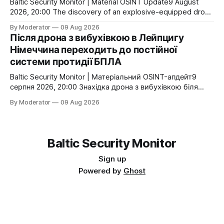
Baltic Security Monitor | Material OSINT Update9 August
2026, 20:00 The discovery of an explosive-equipped drone
near Ukrainian transport aircraft in Leipzig is already
By Moderator
09 Aug 2026
producing consequences beyond the investigation itself.
Після дрона з вибухівкою в Лейпцигу
Germany is establishing a dedicated technology centre for
Німеччина переходить до постійної
counter-drone security, while federal authorities are
системи протидії БПЛА
reportedly preparing to expand specialised counter-UAS
Baltic Security Monitor | Матеріальний OSINT-апдейт9
серпня 2026, 20:00 Знахідка дрона з вибухівкою біля
українських транспортних літаків у Лейпцигу вже має
By Moderator
09 Aug 2026
наслідки, що виходять за межі самого розслідування.
Німеччина створює окремий технологічний центр для
протидії безпілотникам, а федеральні структури
готуються збільшити спеціалізовані сили. Те, що ще
Baltic Security Monitor
кілька днів тому виглядало
Sign up
Powered by
Ghost