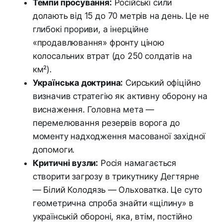
Темпи просування:
Російські сили
долають від 15 до 70 метрів на день. Це не
глибокі прориви, а інерційне
«продавлювання» фронту ціною
колосальних втрат (до 250 солдатів на
км²).
Українська доктрина:
Сирський офіційно
визначив стратегію як активну оборону на
виснаження. Головна мета —
перемелювання резервів ворога до
моменту надходження масованої західної
допомоги.
Критичні вузли:
Росія намагається
створити загрозу в трикутнику Дегтярне
— Білий Колодязь — Ольховатка. Це суто
геометрична спроба знайти «щілину» в
українській обороні, яка, втім, постійно