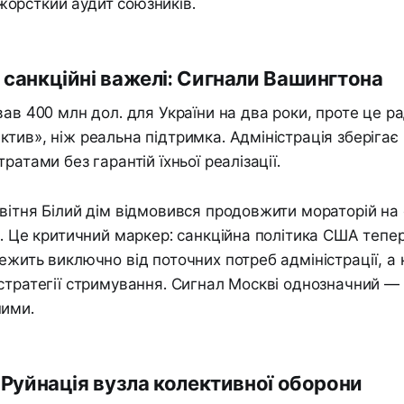
орсткий аудит союзників.
а санкційні важелі: Сигнали Вашингтона
вав 400 млн дол. для України на два роки, проте це р
тив», ніж реальна підтримка. Адміністрація зберігає
ратами без гарантій їхньої реалізації.
вітня Білий дім відмовився продовжити мораторій на 
и. Це критичний маркер: санкційна політика США тепе
ежить виключно від поточних потреб адміністрації, а 
стратегії стримування. Сигнал Москві однозначний —
ними.
: Руйнація вузла колективної оборони