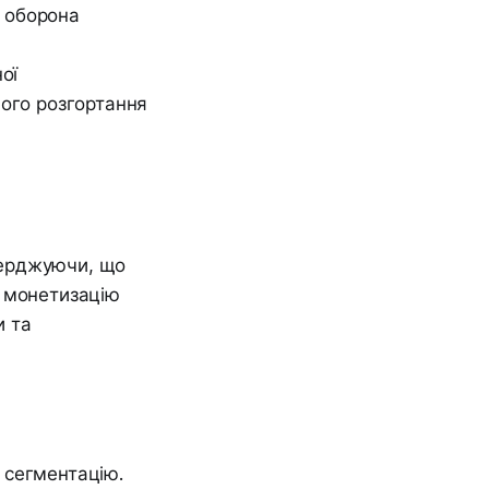
а оборона
ої
йного розгортання
верджуючи, що
а монетизацію
и та
 сегментацію.