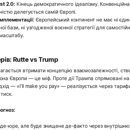
st 2.0:
Кінець демократичного ідеалізму. Конвенційн
ністю делегується самій Європі.
мплементації:
Європейський континент не має ні єдин
ної бази, ні узгодженої воєнної стратегії для самості
 масштабу.
рів: Rutte vs Trump
агається втримати концепцію взаємозалежності, ст
на Європи — це міф. Проте дії Трампа спрямовані н
дхід — «I’ll make you pay» — реалізується через тариф
тиск.
огноз:
де-юре, але буде знищене де-факто через внутрішню