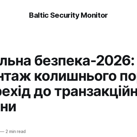
Baltic Security Monitor
льна безпека-2026:
таж колишнього по
рехід до транзакційн
ни
r
—
2 min read