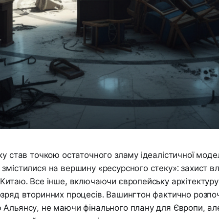
ку став точкою остаточного зламу ідеалістичної моде
змістилися на вершину «ресурсного стеку»: захист вл
Китаю. Все інше, включаючи європейську архітектуру
озряд вторинних процесів. Вашингтон фактично розпо
 Альянсу, не маючи фінального плану для Європи, ал