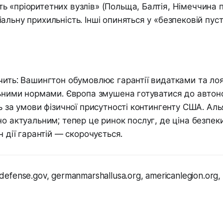
 «пріоритетних вузлів» (Польща, Балтія, Німеччина пі
альну прихильність. Інші опиняться у «безпековій пуст
чить: Вашингтон обумовлює гарантії видатками та лоя
льними нормами. Європа змушена готуватися до авто
ть за умови фізичної присутності контингенту США. Ал
но актуальним; тепер це ринок послуг, де ціна безпек
н дії гарантій — скорочується.
efense.gov, germanmarshallusa.org, americanlegion.org, 