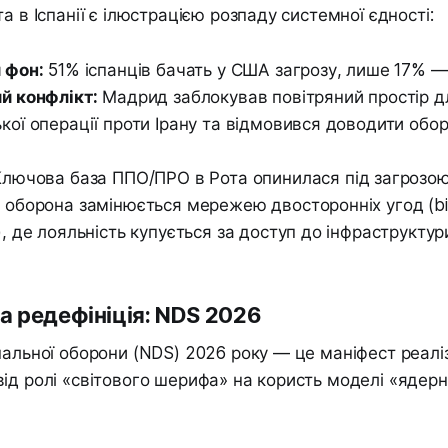
а в Іспанії є ілюстрацією розпаду системної єдності:
 фон:
51% іспанців бачать у США загрозу, лише 17% —
й конфлікт:
Мадрид заблокував повітряний простір д
кої операції проти Ірану та відмовився доводити обор
лючова база ППО/ПРО в Рота опинилася під загрозою 
 оборона замінюється мережею двосторонніх угод (bil
, де лояльність купується за доступ до інфраструктур
а редефініція: NDS 2026
нальної оборони (NDS) 2026 року — це маніфест реал
ід ролі «світового шерифа» на користь моделі «ядер