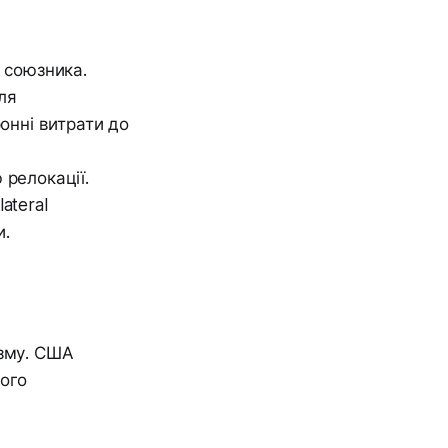
 союзника.
ля
онні витрати до
релокації.
ateral
и.
ізму. США
ного