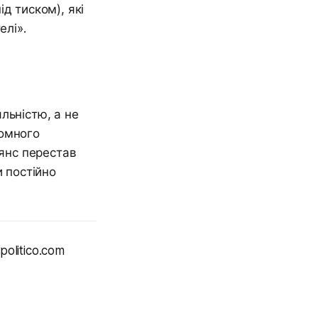
д тиском), які
елі».
льністю, а не
номного
ьянс перестав
и постійно
politico.com