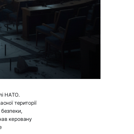
лі НАТО.
асної території
 безпеки,
чав керовану
е