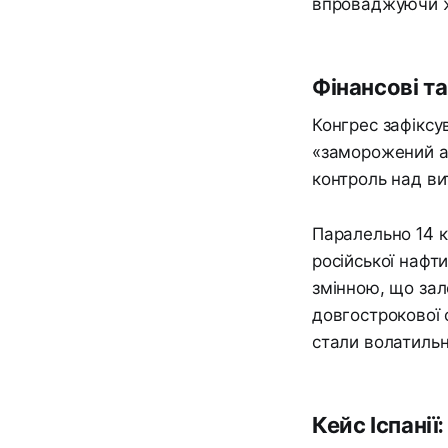
впроваджуючи ж
Фінансові т
Конгрес зафіксу
«заморожений ак
контроль над вит
Паралельно 14 к
російської нафт
змінною, що зал
довгострокової 
стали волатиль
Кейс Іспанії