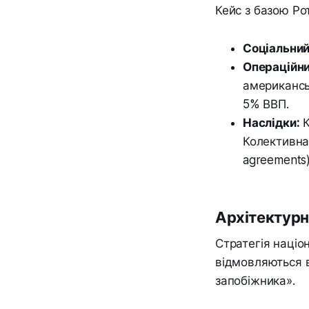
Кейс з базою Рот
Соціальний
Операційни
американсь
5% ВВП.
Наслідки:
К
Колективна
agreements)
Архітектурн
Стратегія націо
відмовляються в
запобіжника».