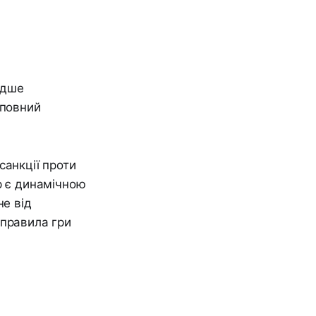
адше
 повний
санкції проти
р є динамічною
не від
 правила гри