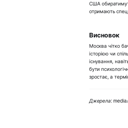
США обиратимуть
отримають спеці
Висновок
Москва чітко ба
історією чи спі
існування, наві
бути психологіч
зростає, а термі
Джерела: media.d