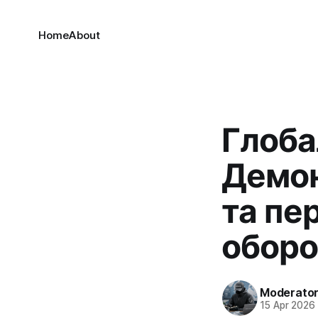
Home
About
Глоба
Демон
та пе
оборо
Moderato
15 Apr 2026