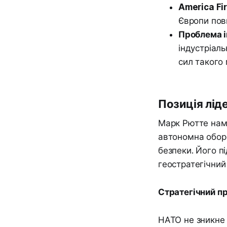
America Fir
Європи пов
Проблема і
індустріаль
сил такого
Позиція ліде
Марк Рютте нам
автономна оборо
безпеки. Його пі
геостратегічний 
Стратегічний пр
НАТО не зникне 