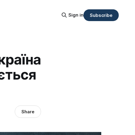
Sign in
Subscribe
країна
ється
Share