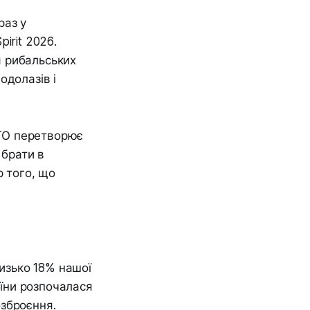
раз у
pirit 2026
.
я рибальських
одолазів і
АТО перетворює
 брати в
р того, що
лизько 18% нашої
аїни розпочалася
зброєння.