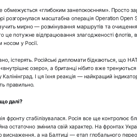
е обмежується «глибоким занепокоєнням». Просто за
орі розгорнулася масштабна операція
Operation Open S
звучить мирно — розмінування маршрутів та очищенн
то це потужне відпрацювання злагодженості флотів, в
 носом у Росії.
вано, істерять. Російські дипломати бідкаються, що Н
 «внутрішнє озеро», а британці нібито вже тренуються
 Калінінград. І ця їхня реакція — найкращий індикато
ть правильно.
 що далі?
нія фронту стабілізувалася. Росія все ще контролює б
війна остаточно змінила свій характер. На фронтах Укр
 виснаження, а на Балтиці — етап глобального перео