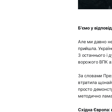
Б'ємо у відпові
Але ми давно не
прийшла. Українс
З останнього і 
ворожого ВПК а
За словами През
втратила щонайм
просто демонстр
методично ламає
Східна Європа: 