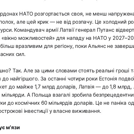
рдонах НАТО розгортається своя, не менш напружена 
сполох, але цей крик — не від розпачу. Це холодний р
сурси. Командувач армії Латвії генерал Путанс відвер
не «вікно можливостей» для нападу на НАТО у 2027–2
йбільш вразливим для регіону, поки Альянс не заверш
асних сил.
но? Так. Але за цими словами стоять реальні гроші та
 до найгіршого. За останні чотири роки Естонія подвої
т до майже 1,7 млрд доларів, Латвія — до 1,8 млрд,
 мільярди. А Польща взагалі зробила безпрецедентни
ки до космічних 60 мільярдів доларів. Це не паніка о
острокові інвестиції у власне виживання.
є м'язи