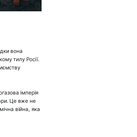
ідки вона
кому тилу Росії.
риємству
огазова імперія
ари. Це вже не
мічна війна, яка