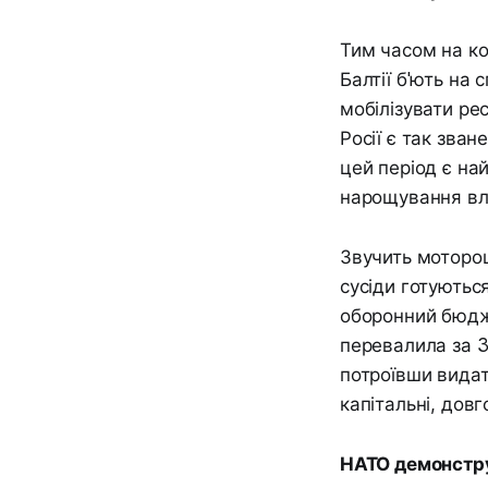
Тим часом на ко
Балтії б'ють на 
мобілізувати ре
Росії є так зва
цей період є на
нарощування вл
Звучить моторош
сусіди готуються
оборонний бюдже
перевалила за 3
потроївши видат
капітальні, довг
НАТО демонстру