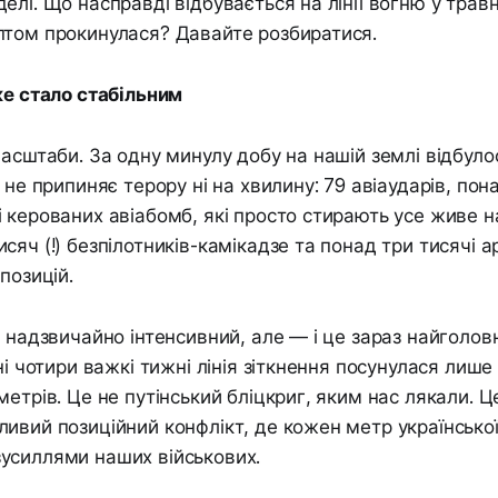
лі. Що насправді відбувається на лінії вогню у травн
птом прокинулася? Давайте розбиратися.
ке стало стабільним
масштаби. За одну минулу добу на нашій землі відбуло
 не припиняє терору ні на хвилину: 79 авіаударів, пона
 керованих авіабомб, які просто стирають усе живе н
сяч (!) безпілотників-камікадзе та понад три тисячі а
позицій.
н надзвичайно інтенсивний, але — і це зараз найголов
ні чотири важкі тижні лінія зіткнення посунулася лише 
метрів. Це не путінський бліцкриг, яким нас лякали. 
ивий позиційний конфлікт, де кожен метр української
усиллями наших військових.