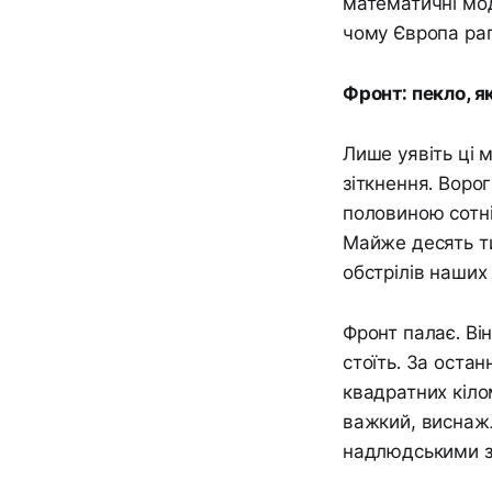
математичні моде
чому Європа ра
Фронт: пекло, я
Лише уявіть ці 
зіткнення. Ворог
половиною сотні
Майже десять ти
обстрілів наших 
Фронт палає. Ві
стоїть. За остан
квадратних кіло
важкий, виснажл
надлюдськими з