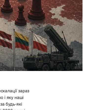
скалації зараз
о і яку наші
за будь-які