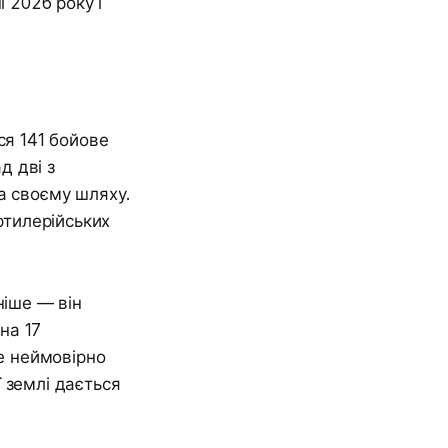
і 2026 року і
ся 141 бойове
д дві з
а своєму шляху.
ртилерійських
ніше — він
на 17
Це неймовірно
 землі дається