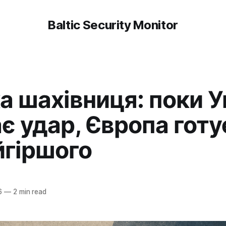
Baltic Security Monitor
а шахівниця: поки У
є удар, Європа готу
йгіршого
r
6
—
2 min read