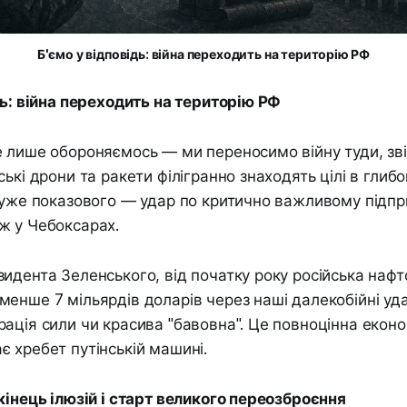
Б'ємо у відповідь: війна переходить на територію РФ
дь: війна переходить на територію РФ
 лише обороняємось — ми переносимо війну туди, зв
ькі дрони та ракети філігранно знаходять цілі в глибо
дуже показового — удар по критично важливому підп
ж у Чебоксарах.
идента Зеленського, від початку року російська нафт
енше 7 мільярдів доларів через наші далекобійні уд
ація сили чи красива "бавовна". Це повноцінна еконо
 хребет путінській машині.
кінець ілюзій і старт великого переозброєння