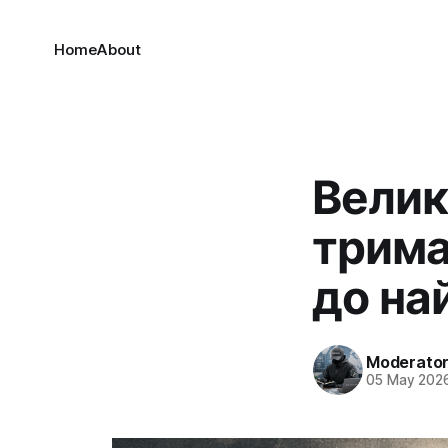
Home
About
Велик
трима
до на
Moderato
05 May 202