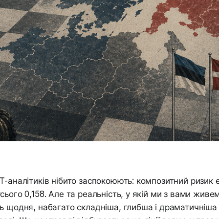
T-аналітиків нібито заспокоюють: композитний ризик е
ього 0,158. Але та реальність, у якій ми з вами живем
ь щодня, набагато складніша, глибша і драматичніша 