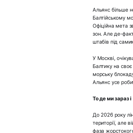
Альянс більше н
Балтійському м
Офіційна мета 
зон. Але де-фак
штабів під самим
У Москві, очіку
Балтику на своє
морську блокаду
Альянс усе роби
То де ми зараз і
До 2026 року лі
території, але 
фаза жорстокого