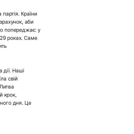
партія. Країни
озрахунок, аби
то попереджає: у
029 роках. Саме
ить
 дії. Наші
ла свій
 Литва
й крок,
дного дня. Це