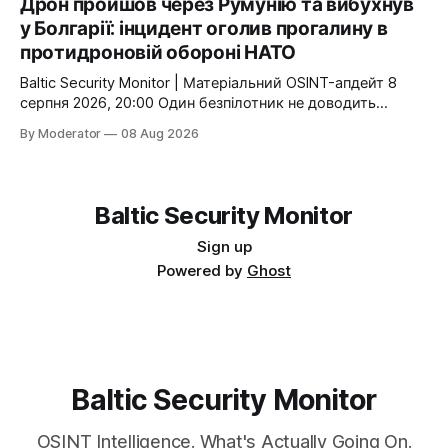
Дрон пройшов через Румунію та вибухнув
proximity of cross-border gas infrastructure point to a
у Болгарії: інцидент оголив прогалину в
specific
протидроновій обороні НАТО
Baltic Security Monitor | Матеріальний OSINT-апдейт 8
серпня 2026, 20:00 Один безпілотник не доводить
неспроможність протиповітряної оборони НАТО. Але
By Moderator
08 Aug 2026
маршрут через повітряний простір однієї країни
Альянсу, вибух уже на території другої та близькість до
транскордонної газової інфраструктури показують
конкретну слабку ланку: малі низьколітні цілі все ще
Baltic Security Monitor
можуть проходити між національними
Sign up
Powered by
Ghost
Baltic Security Monitor
OSINT Intelligence. What's Actually Going On.