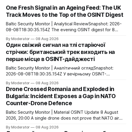
One Fresh Signal in an Ageing Feed: The UK
Track Moves to the Top of the OSINT Digest
Baltic Security Monitor | Analytical ReviewSnapshot: 2026-
08-08T18:30:35.154Z The evening OSINT digest for 8
August shows no sign of a new concentration of events: the
By Moderator
08 Aug 2026
system identified only one event over the past 24 hours,
Один свіжий сигнал на тлі старіючої
while four of the five most significant entries are between
стрічки: британський трек виходить на
56 and 108 hours
перше місце в OSINT-дайджесті
Baltic Security Monitor | Аналітичний оглядSnapshot:
2026-08-08T18:30:35.154Z У вечірньому OSINT-
дайджесті 8 серпня немає ознак нової концентрації
By Moderator
08 Aug 2026
подій: за останню добу система виділила лише одну
Drone Crossed Romania and Exploded in
подію, а чотири з п’яти найбільш значущих записів
Bulgaria: Incident Exposes a Gap in NATO
мають вік від 56 до 108 годин. Головний відносно свіжий
Counter-Drone Defence
сигнал — продовження українсько-британського
діалогу щодо
Baltic Security Monitor | Material OSINT Update 8 August
2026, 20:00 A single drone does not prove that NATO air
defence is ineffective. But a flight path through the airspace
By Moderator
08 Aug 2026
of one Allied state, an explosion in a second, and the