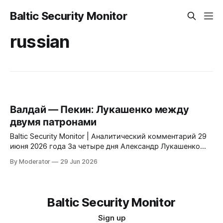
Baltic Security Monitor
russian
Валдай — Пекин: Лукашенко между
двумя патронами
Baltic Security Monitor | Аналитический комментарий 29
июня 2026 года За четыре дня Александр Лукашенко
провёл переговоры с Владимиром Путиным на Валдае и
By Moderator
29 Jun 2026
с Си Цзиньпином в Пекине. Две встречи. Два
принципиально разных результата. Одно
геополитическое уравнение, которое становится всё
сложнее решать тому, кто стоит между ними. Валдай,
Baltic Security Monitor
26 июня: встреча
Sign up