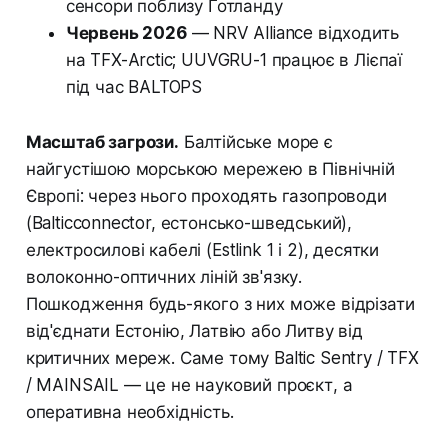
сенсори поблизу Ґотланду
Червень 2026
— NRV Alliance відходить
на TFX-Arctic; UUVGRU-1 працює в Лієпаї
під час BALTOPS
Масштаб загрози.
Балтійське море є
найгустішою морською мережею в Північній
Європі: через нього проходять газопроводи
(Balticconnector, естонсько-шведський),
електросилові кабелі (Estlink 1 і 2), десятки
волоконно-оптичних ліній зв'язку.
Пошкодження будь-якого з них може відрізати
від'єднати Естонію, Латвію або Литву від
критичних мереж. Саме тому Baltic Sentry / TFX
/ MAINSAIL — це не науковий проєкт, а
оперативна необхідність.