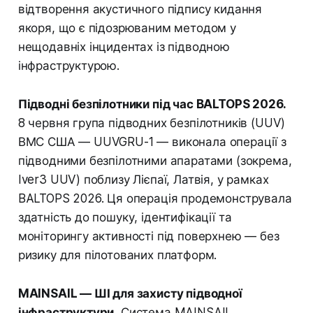
відтворення акустичного підпису кидання
якоря, що є підозрюваним методом у
нещодавніх інцидентах із підводною
інфраструктурою.
Підводні безпілотники під час BALTOPS 2026.
8 червня група підводних безпілотників (UUV)
ВМС США — UUVGRU-1 — виконала операції з
підводними безпілотними апаратами (зокрема,
Iver3 UUV) поблизу Лієпаї, Латвія, у рамках
BALTOPS 2026. Ця операція продемонструвала
здатність до пошуку, ідентифікації та
моніторингу активності під поверхнею — без
ризику для пілотованих платформ.
MAINSAIL — ШІ для захисту підводної
інфраструктури.
Система MAINSAIL,