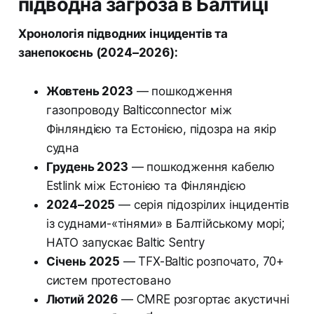
підводна загроза в Балтиці
Хронологія підводних інцидентів та
занепокоєнь (2024–2026):
Жовтень 2023
— пошкодження
газопроводу Balticconnector між
Фінляндією та Естонією, підозра на якір
судна
Грудень 2023
— пошкодження кабелю
Estlink між Естонією та Фінляндією
2024–2025
— серія підозрілих інцидентів
із суднами-«тінями» в Балтійському морі;
НАТО запускає Baltic Sentry
Січень 2025
— TFX-Baltic розпочато, 70+
систем протестовано
Лютий 2026
— CMRE розгортає акустичні