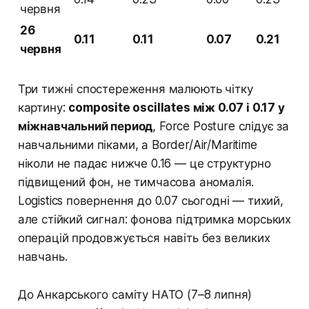
червня
26
0.11
0.11
0.07
0.21
червня
Три тижні спостереження малюють чітку
картину:
composite oscillates між 0.07 і 0.17 у
міжнавчальний период
, Force Posture слідує за
навчальними піками, а Border/Air/Maritime
ніколи не падає нижче 0.16 — це структурно
підвищений фон, не тимчасова аномалія.
Logistics повернення до 0.07 сьогодні — тихий,
але стійкий сигнал: фонова підтримка морських
операцій продовжується навіть без великих
навчань.
До Анкарського саміту НАТО (7–8 липня)