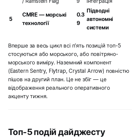
/ Ramstein Flag
9
інтеграція
Підводні
CMRE — морські
0.3
5
автономні
технології
9
системи
Вперше за весь цикл всі п'ять позицій топ-5
стосуються або морського, або повітряно-
морського виміру. Наземний компонент
(Eastern Sentry, Flytrap, Crystal Arrow) повністю
пішов на другий план. Це не збіг — це
відображення реального оперативного
акценту тижня.
Топ-5 подій дайджесту