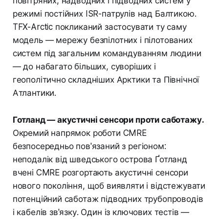
повітряних, надводних і підводних систем у
режимі постійних ISR-патрулів над Балтикою.
TFX-Arctic покликаний застосувати ту саму
модель — мережу безпілотних і пілотованих
систем під загальним командуванням людини
— до набагато більших, суворіших і
геополітично складніших Арктики та Північної
Атлантики.
Готланд — акустичні сенсори проти саботажу.
Окремий напрямок роботи CMRE
безпосередньо пов'язаний з регіоном:
неподалік від шведського острова Ґотланд
вчені CMRE розгортають акустичні сенсори
нового покоління, щоб виявляти і відстежувати
потенційний саботаж підводних трубопроводів
і кабелів зв'язку. Один із ключових тестів —