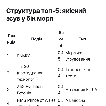
Структура топ-5: якісний
зсув у бік моря
Sc
Поз
Подія
or
Тип
иція
e
0.4
Морське
1
SNMG1
5
угруповання
TIE 26
0.4
Технологічні
2
(протидронові
4
тести
технології)
AR3 Evolution,
0.4
3
Наземний БПЛА
Естонія
4
HMS Prince of Wales
0.3
Авіаносна
4