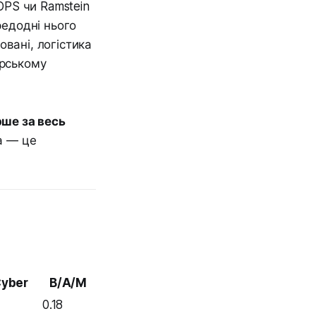
OPS чи Ramstein
редодні нього
вані, логістика
орському
рше за весь
а — це
Cyber
B/A/M
0.18