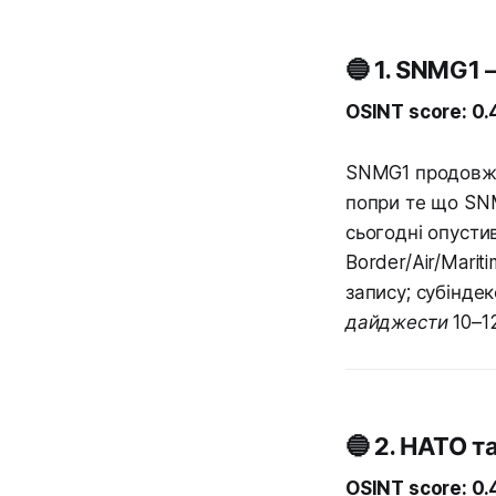
🔵 1. SNMG1
OSINT score: 0
SNMG1 продовжує
попри те що SNM
сьогодні опусти
Border/Air/Marit
запису; субіндек
дайджести 10–12
🔵 2. НАТО т
OSINT score: 0