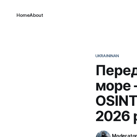
Home
About
UKRAININAN
Перед
море 
OSINT
2026 
Moderato