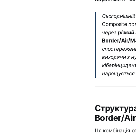
Сьогоднішній
Composite пов
через
різкий 
Border/Air/Ma
спостережен
виходячи з н
кіберінцидент
нарощується 
Структура 
Border/Air
Ця комбінація о