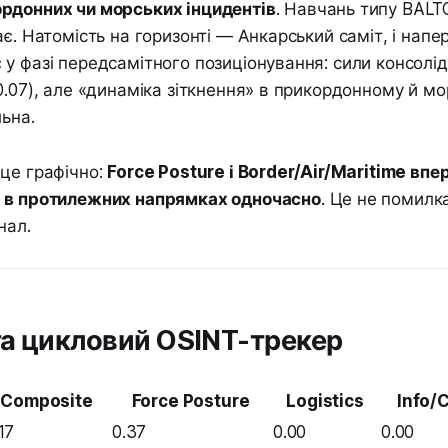
рдонних чи морських інцидентів
. Навчань типу BALT
ає. Натомість на горизонті — Анкарський саміт, і напе
у фазі передсамітного позиціонування: сили консолідо
0.07), але «динаміка зіткнення» в прикордонному й м
льна.
це графічно:
Force Posture і Border/Air/Maritime впе
 в протилежних напрямках одночасно
. Це не помилк
нал.
а цикловий OSINT-трекер
Composite
Force Posture
Logistics
Info/
17
0.37
0.00
0.00