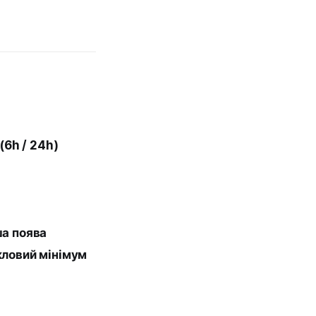
(6h / 24h)
а поява
кловий мінімум