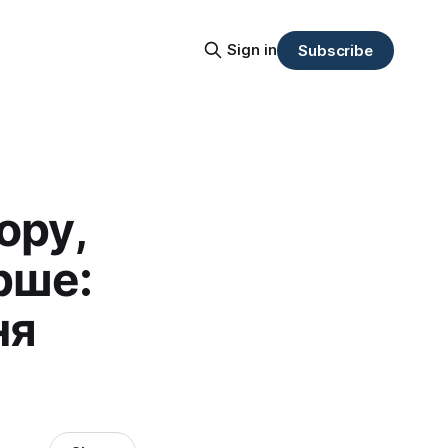
Sign in
Subscribe
ору,
рше:
ня