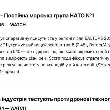
 — Постійна морська група НАТО №1
.45 — WATCH
 оперативну присутність у регіоні після BALTOPS 202
G1 утримує найвищий score в топ-5 (0.45), Border/Air/
вся до 0.10 — це підкреслює, що score окремих подій і
ime вимірюють різні речі. Score події фіксує стратегічн
с реагує на частоту нових подій у цій категорії.
(Детал
 червня.)
а індустрія тестують протидронові технол
.44 — WATCH