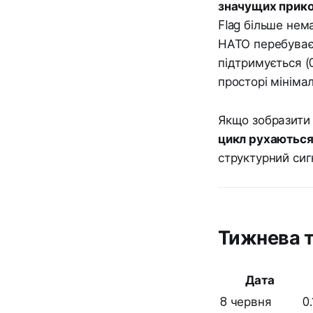
значущих прико
Flag більше нем
НАТО перебуває 
підтримується (
просторі мініма
Якщо зобразити 
цикл рухаються
структурний сиг
Тижнева т
Дата
8 червня
0.