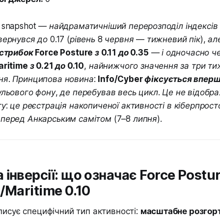
 snapshot — найдраматичніший перерозподіл індексів 
ернувся до 0.17 (рівень 8 червня — тижневий пік), ал
стрибок Force Posture з 0.11 до 0.35
— і одночасно ч
ritime з 0.21 до 0.10
, найнижчого значення за три ти
ня. Принципова новина:
Info/Cyber фіксується вперш
ульового фону, де перебував весь цикл. Це не відобр
у: це реєстрація накопиченої активності в кіберпрост
перед Анкарським самітом (7–8 липня).
інверсії: що означає Force Postur
/Maritime 0.10
писує специфічний тип активності:
масштабне розгорт