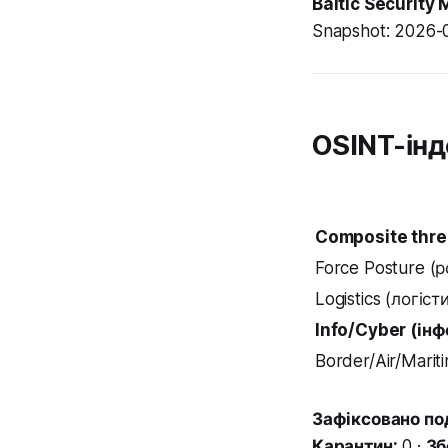
Baltic Security 
Snapshot: 2026-
OSINT-інд
Composite thre
Force Posture (
Logistics (логіс
Info/Cyber (ін
Border/Air/Mari
Зафіксовано под
Карантин:
0 ·
Зб