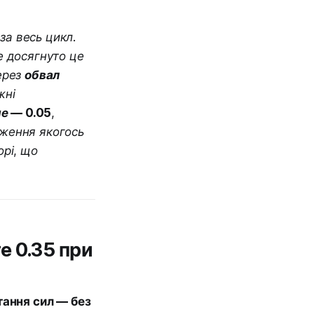
за весь цикл.
е досягнуто це
ерез
обвал
жні
е — 0.05
,
аження якогось
орі, що
e 0.35 при
ання сил — без