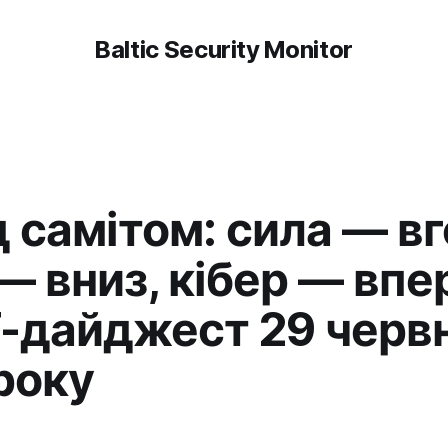
Baltic Security Monitor
 самітом: сила — вг
— вниз, кібер — впе
-дайджест 29 черв
року
r