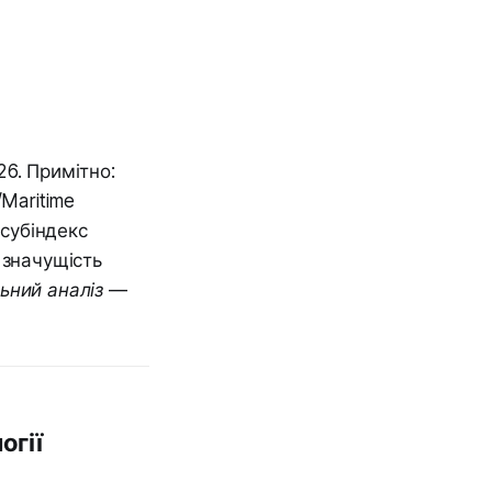
6. Примітно:
Maritime
 субіндекс
у значущість
ьний аналіз —
огії