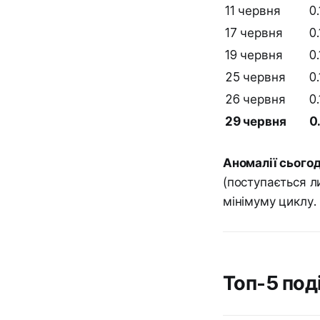
11 червня
0
17 червня
0.
19 червня
0
25 червня
0
26 червня
0.
29 червня
0
Аномалії сьогод
(поступається ли
мінімуму циклу. 
Топ-5 под