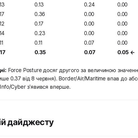
.13
0.13
0.24
0.00
17
0.36
0.00
0.00
.12
0.17
0.00
0.00
.14
0.23
0.00
0.00
11
0.11
0.07
0.00
.17
0.35
0.07
0.05 ←
ні:
Force Posture досяг другого за величиною значенн
ше 0.37 від 8 червня). Border/Air/Maritime впав до а
Info/Cyber з'явився вперше.
ій дайджесту