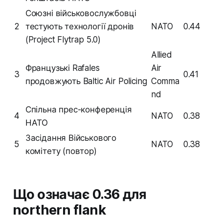
Союзні військовослужбовці
2
тестують технології дронів
NATO
0.44
(Project Flytrap 5.0)
Allied
Французькі Rafales
Air
3
0.41
продовжують Baltic Air Policing
Comma
nd
Спільна прес-конференція
4
NATO
0.38
НАТО
Засідання Військового
5
NATO
0.38
комітету (повтор)
Що означає 0.36 для
northern flank