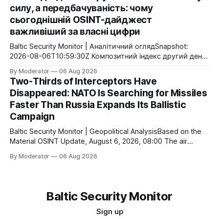
today’s OSINT flow highlights a different pattern: Finland
силу, а передбачуваність: чому
continues to implement its long-term defense strategy
сьогоднішній OSINT-дайджест
through a
важливіший за власні цифри
Baltic Security Monitor | Аналітичний оглядSnapshot:
2026-08-06T10:59:30Z Композитний індекс другий день
поспіль залишається незмінним — 0.28. Це не означає
By Moderator
06 Aug 2026
відсутність активності. Навпаки, сьогоднішній потік
Two-Thirds of Interceptors Have
показує іншу закономірність: Фінляндія продовжує
Disappeared: NATO Is Searching for Missiles
методично реалізовувати оборонну програму, яка
Faster Than Russia Expands Its Ballistic
складається з десятків невеликих, але взаємопов’язаних
кроків. Парад у Парижі, закладка нового корвета,
Campaign
черговий
Baltic Security Monitor | Geopolitical AnalysisBased on the
Material OSINT Update, August 6, 2026, 08:00 The air
defense war is entering a new phase. If the primary
By Moderator
06 Aug 2026
challenge for Ukraine was once the shortage of Patriot
systems, the critical bottleneck has now become the
interceptor missiles themselves. Even the world’
Baltic Security Monitor
Sign up