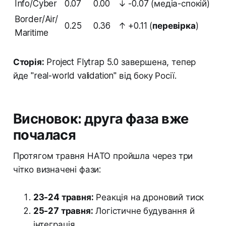
Info/Cyber
0.07
0.00
↓ -0.07 (медіа-спокій)
Border/Air/
0.25
0.36
↑ +0.11 (
перевірка
)
Maritime
Сторія:
Project Flytrap 5.0 завершена, тепер
йде "real-world validation" від боку Росії.
Висновок: друга фаза вже
почалася
Протягом травня НАТО пройшла через три
чітко визначені фази:
23-24 травня:
Реакція на дроновий тиск
25-27 травня:
Логістичне будування й
інтеграція