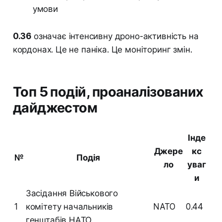
умови
0.36
означає інтенсивну дроно-активність на
кордонах. Це не паніка. Це моніторинг змін.
Топ 5 подій, проаналізованих
дайджестом
Інде
Джере
кс
№
Подія
ло
уваг
и
Засідання Військового
1
комітету начальників
NATO
0.44
генштабів НАТО