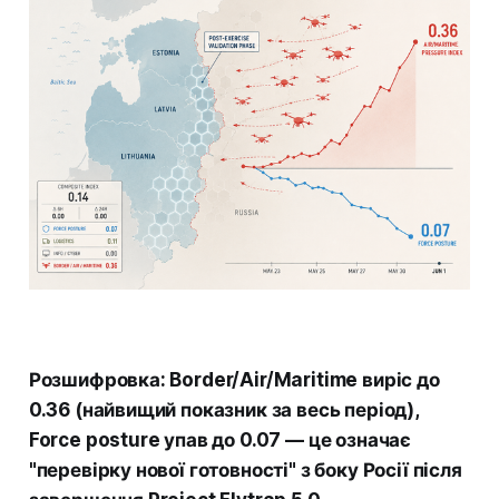
Розшифровка: Border/Air/Maritime виріс до
0.36 (найвищий показник за весь період),
Force posture упав до 0.07 — це означає
"перевірку нової готовності" з боку Росії після