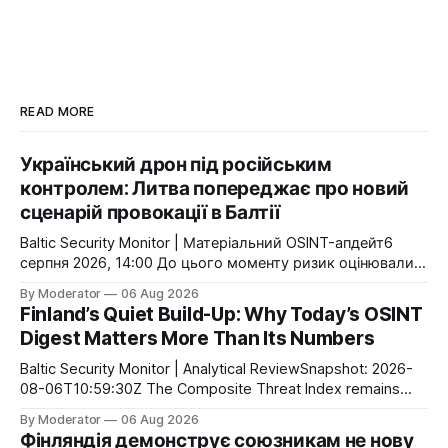
READ MORE
Український дрон під російським
контролем: Литва попереджає про новий
сценарій провокації в Балтії
Baltic Security Monitor | Матеріальний OSINT-апдейт6
серпня 2026, 14:00 До цього моменту ризик оцінювали
переважно як проблему навігації або порушення
By Moderator
06 Aug 2026
повітряного простору. Тепер Литва публічно говорить
Finland’s Quiet Build-Up: Why Today’s OSINT
про інший сценарій: Росія може використати
Digest Matters More Than Its Numbers
захоплений український безпілотник як інструмент
інформаційно-політичної операції. Головною ціллю може
Baltic Security Monitor | Analytical ReviewSnapshot: 2026-
стати не руйнування інфраструктури, а маніпуляція
08-06T10:59:30Z The Composite Threat Index remains
атрибуцією атаки
unchanged at 0.28 for the second consecutive day. That
By Moderator
06 Aug 2026
does not mean nothing is happening. On the contrary,
Фінляндія демонструє союзникам не нову