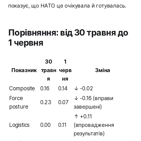
показує, що НАТО це очікувала й готувалась.
Порівняння: від 30 травня до
1 червня
30
1
Показник
травн
черв
Зміна
я
ня
Composite
0.16
0.14
↓ -0.02
Force
↓ -0.16 (вправи
0.23
0.07
posture
завершені)
↑ +0.11
Logistics
0.00
0.11
(впровадження
результатів)