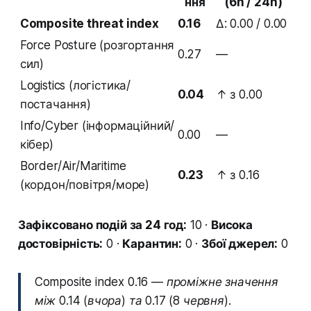
ння
(6h / 24h)
Composite threat index
0.16
Δ: 0.00 / 0.00
Force Posture (розгортання
0.27
—
сил)
Logistics (логістика/
0.04
↑ з 0.00
постачання)
Info/Cyber (інформаційний/
0.00
—
кібер)
Border/Air/Maritime
0.23
↑ з 0.16
(кордон/повітря/море)
Зафіксовано подій за 24 год:
10 ·
Висока
достовірність:
0 ·
Карантин:
0 ·
Збої джерел:
0
Composite index 0.16 — проміжне значення
між 0.14 (вчора) та 0.17 (8 червня).