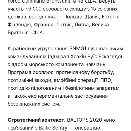
Force Command Brunssum), а не США. Беруть
участь ~6 000 особового складу з 15 союзних
держав, серед яких — Польща, Данія, Естонія,
Фінляндія, Франція, Латвія, Литва, Велика
Британія, США.
Корабельне угруповання SNMG1 під іспанським
командуванням (адмірал Хоакін Руїс Ескагедо)
є ядром морського компонента навчань.
Програма охоплює: протичовнову боротьбу,
протимінні заходи, амфібійні операції, ППО,
протидію пілотованим і безпілотним апаратам,
а також експериментальне застосування
безекіпажних систем.
Стратегічний контекст.
BALTOPS 2026 явно
пов'язаний з Baltic Sentry — операцією