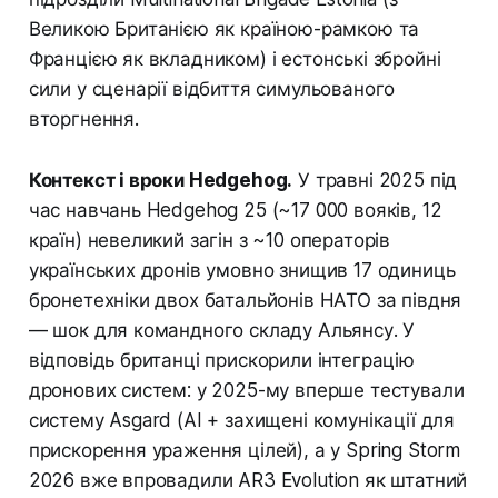
Великою Британією як країною-рамкою та
Францією як вкладником) і естонські збройні
сили у сценарії відбиття симульованого
вторгнення.
Контекст і вроки Hedgehog.
У травні 2025 під
час навчань Hedgehog 25 (~17 000 вояків, 12
країн) невеликий загін з ~10 операторів
українських дронів умовно знищив 17 одиниць
бронетехніки двох батальйонів НАТО за півдня
— шок для командного складу Альянсу. У
відповідь британці прискорили інтеграцію
дронових систем: у 2025-му вперше тестували
систему Asgard (AI + захищені комунікації для
прискорення ураження цілей), а у Spring Storm
2026 вже впровадили AR3 Evolution як штатний