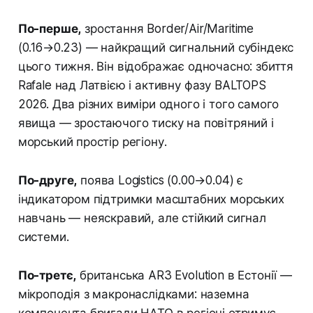
По-перше,
зростання Border/Air/Maritime
(0.16→0.23) — найкращий сигнальний субіндекс
цього тижня. Він відображає одночасно: збиття
Rafale над Латвією і активну фазу BALTOPS
2026. Два різних виміри одного і того самого
явища — зростаючого тиску на повітряний і
морський простір регіону.
По-друге,
поява Logistics (0.00→0.04) є
індикатором підтримки масштабних морських
навчань — неяскравий, але стійкий сигнал
системи.
По-третє,
британська AR3 Evolution в Естонії —
мікроподія з макронаслідками: наземна