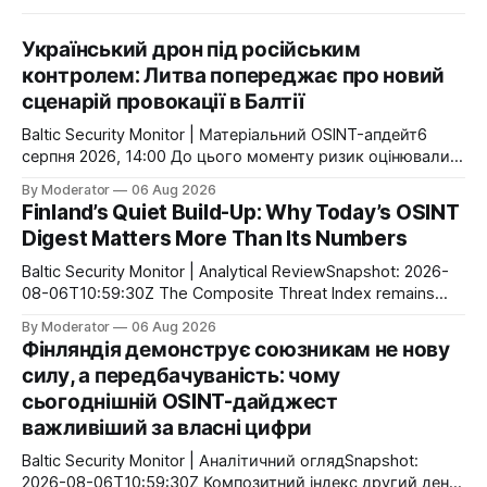
Український дрон під російським
контролем: Литва попереджає про новий
сценарій провокації в Балтії
Baltic Security Monitor | Матеріальний OSINT-апдейт6
серпня 2026, 14:00 До цього моменту ризик оцінювали
переважно як проблему навігації або порушення
By Moderator
06 Aug 2026
повітряного простору. Тепер Литва публічно говорить
Finland’s Quiet Build-Up: Why Today’s OSINT
про інший сценарій: Росія може використати
Digest Matters More Than Its Numbers
захоплений український безпілотник як інструмент
інформаційно-політичної операції. Головною ціллю може
Baltic Security Monitor | Analytical ReviewSnapshot: 2026-
стати не руйнування інфраструктури, а маніпуляція
08-06T10:59:30Z The Composite Threat Index remains
атрибуцією атаки
unchanged at 0.28 for the second consecutive day. That
By Moderator
06 Aug 2026
does not mean nothing is happening. On the contrary,
Фінляндія демонструє союзникам не нову
today’s OSINT flow highlights a different pattern: Finland
силу, а передбачуваність: чому
continues to implement its long-term defense strategy
сьогоднішній OSINT-дайджест
through a
важливіший за власні цифри
Baltic Security Monitor | Аналітичний оглядSnapshot:
2026-08-06T10:59:30Z Композитний індекс другий день