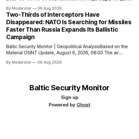
поспіль залишається незмінним — 0.28. Це не означає
By Moderator
06 Aug 2026
відсутність активності. Навпаки, сьогоднішній потік
Two-Thirds of Interceptors Have
показує іншу закономірність: Фінляндія продовжує
Disappeared: NATO Is Searching for Missiles
методично реалізовувати оборонну програму, яка
Faster Than Russia Expands Its Ballistic
складається з десятків невеликих, але взаємопов’язаних
кроків. Парад у Парижі, закладка нового корвета,
Campaign
черговий
Baltic Security Monitor | Geopolitical AnalysisBased on the
Material OSINT Update, August 6, 2026, 08:00 The air
defense war is entering a new phase. If the primary
By Moderator
06 Aug 2026
challenge for Ukraine was once the shortage of Patriot
systems, the critical bottleneck has now become the
interceptor missiles themselves. Even the world’
Baltic Security Monitor
Sign up
Powered by
Ghost