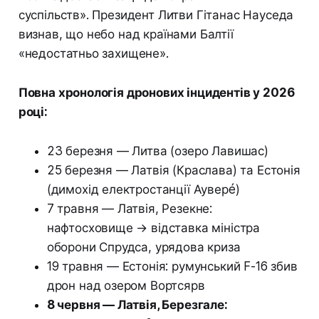
суспільств». Президент Литви Гітанас Науседа
визнав, що небо над країнами Балтії
«недостатньо захищене».
Повна хронологія дронових інцидентів у 2026
році:
23 березня — Литва (озеро Лавишас)
25 березня — Латвія (Краслава) та Естонія
(димохід електростанції Ауверé)
7 травня — Латвія, Резекне:
нафтосховище → відставка міністра
оборони Спрудса, урядова криза
19 травня — Естонія: румунський F-16 збив
дрон над озером Вортсярв
8 червня — Латвія, Березгале: