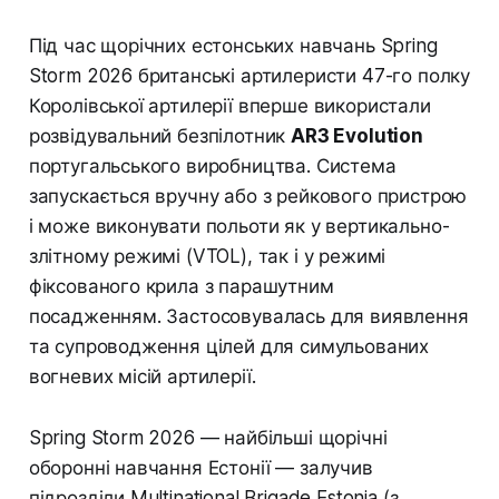
Під час щорічних естонських навчань Spring
Storm 2026 британські артилеристи 47-го полку
Королівської артилерії вперше використали
розвідувальний безпілотник
AR3 Evolution
португальського виробництва. Система
запускається вручну або з рейкового пристрою
і може виконувати польоти як у вертикально-
злітному режимі (VTOL), так і у режимі
фіксованого крила з парашутним
посадженням. Застосовувалась для виявлення
та супроводження цілей для симульованих
вогневих місій артилерії.
Spring Storm 2026 — найбільші щорічні
оборонні навчання Естонії — залучив
підрозділи Multinational Brigade Estonia (з