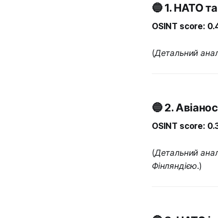
🔵 1. НАТО т
OSINT score: 0
(Детальний аналі
🔵 2. Авіано
OSINT score: 0
(Детальний анал
Фінляндією.)