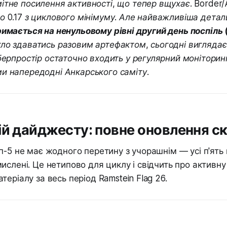
ітне посилення активності, що тепер вщухає. Border/A
о 0.17 з циклового мінімуму. Але найважливіша дета
римається на ненульовому рівні другий день поспіль
ло здаватись разовим артефактом, сьогодні виглядає 
іберпростір остаточно входить у регулярний моніторин
и напередодні Анкарського саміту.
ій дайджесту: повне оновлення с
п-5 не має жодного перетину з учорашнім — усі п'ять 
ислені. Це нетипово для циклу і свідчить про активн
еріалу за весь період Ramstein Flag 26.