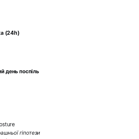
а (24h)
ий день поспіль
osture
рашньої гіпотези