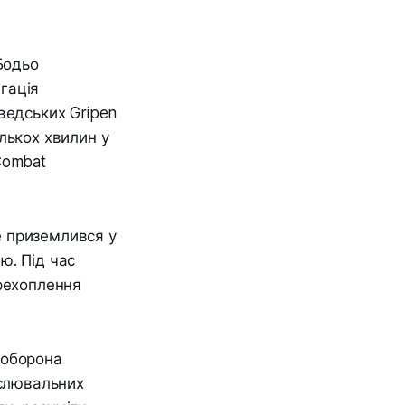
Бодьо
егація
ведських Gripen
лькох хвилин у
Combat
е приземлився у
ю. Під час
ерехоплення
 оборона
ислювальних