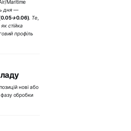
ir/Maritime
ль дня —
 (0.05→0.06)
. Те,
як стійка
говий профіль
кладу
позицій нові або
у фазу обробки