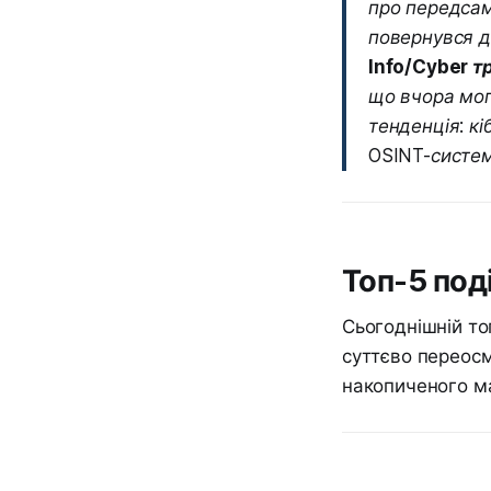
про передсам
повернувся д
Info/Cyber т
що вчора мог
тенденція: к
OSINT-систем
Топ-5 под
Сьогоднішній то
суттєво переосм
накопиченого мат