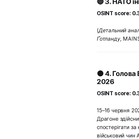
🔵 3. НАТО 
OSINT score: 0
(Детальний анал
Ґотланду, MAINS
🟠 4. Голова
2026
OSINT score: 0
15–16 червня 20
Драгоне здійсни
спостерігати за
військовий чин А