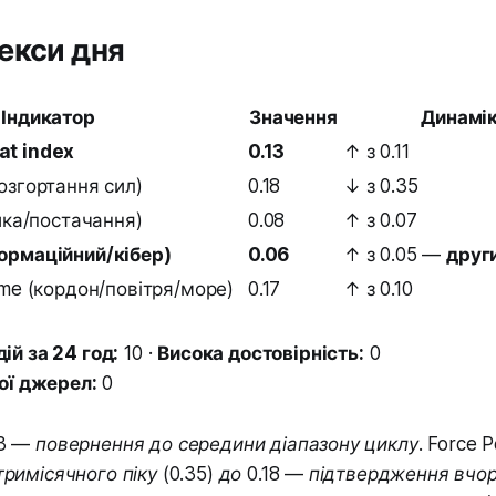
екси дня
Індикатор
Значення
Динамік
at index
0.13
↑ з 0.11
розгортання сил)
0.18
↓ з 0.35
тика/постачання)
0.08
↑ з 0.07
формаційний/кібер)
0.06
↑ з 0.05 —
друг
time (кордон/повітря/море)
0.17
↑ з 0.10
ій за 24 год:
10 ·
Висока достовірність:
0
ої джерел:
0
13 — повернення до середини діапазону циклу. Force P
тримісячного піку (0.35) до 0.18 — підтвердження вчо