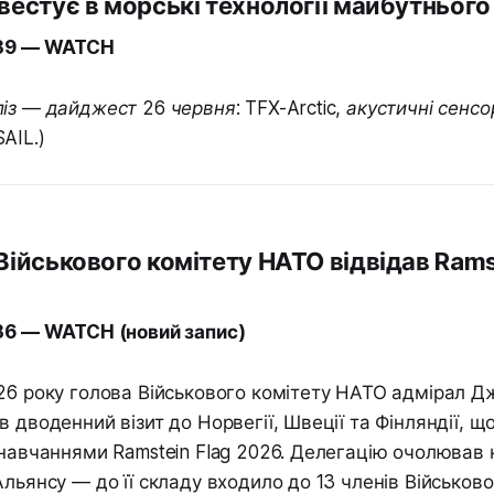
інвестує в морські технології майбутньог
.39 — WATCH
із — дайджест 26 червня: TFX-Arctic, акустичні сенсо
AIL.)
 Військового комітету НАТО відвідав Rams
.36 — WATCH (новий запис)
26 року голова Військового комітету НАТО адмірал Д
в дводенний візит до Норвегії, Швеції та Фінляндії, щ
 навчаннями Ramstein Flag 2026. Делегацію очолював
льянсу — до її складу входило до 13 членів Військово