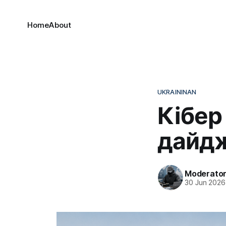
Home
About
UKRAININAN
Кібер
дайдж
Moderato
30 Jun 2026