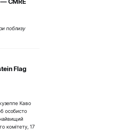
о — CMRE
ри поблизу
tein Flag
жузеппе Каво
об особисто
 найвищий
го комітету, 17