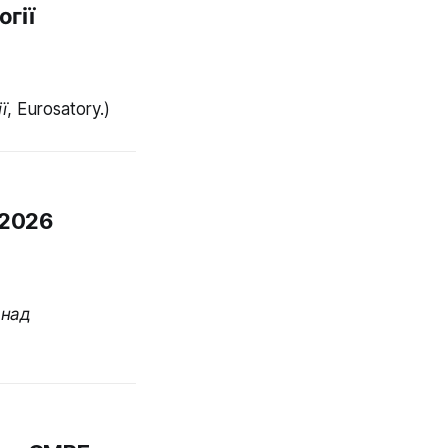
огії
, Eurosatory.)
 2026
 над