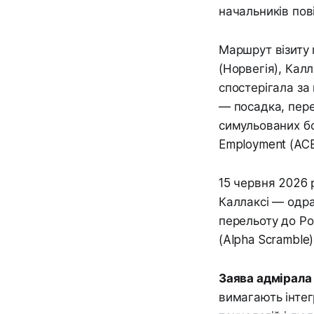
начальників пов
Маршрут візиту 
(Норвегія), Калл
спостерігала за
— посадка, пере
симульованих бо
Employment (ACE
15 червня 2026
Каллаксі — одра
перельоту до Ро
(Alpha Scramble
Заява адмірала
вимагають інтег