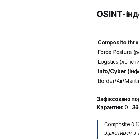
OSINT-інд
Composite thre
Force Posture (
Logistics (логіс
Info/Cyber (ін
Border/Air/Mari
Зафіксовано под
Карантин:
0 ·
Зб
Composite 0.
відкотився з 