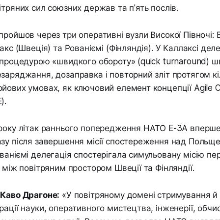
ітряних сил союзних держав та п'ять послів.
пройшов через три оперативні вузли Високої Півночі: 
акс (Швеція) та Рованіємі (Фінляндія). У Каллаксі дел
 процедурою «швидкого обороту» (quick turnaround) ш
заряджання, дозаправка і повторний зліт протягом кі
йових умовах, як ключовий елемент концепції Agile 
).
 року літак раннього попередження НАТО E-3A вперш
зу після завершення місії спостереження над Польще
ваніємі делегація спостерігала симульовану місію п
) між повітряним простором Швеції та Фінляндії.
 Каво Драгоне:
«У повітряному домені стримування й
рації науки, оперативного мистецтва, інженерії, обч