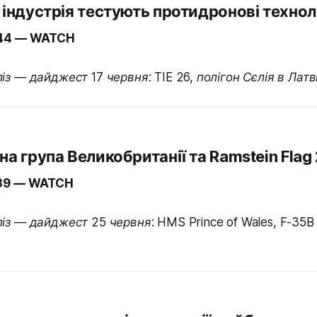
а індустрія тестують протидронові технол
.44 — WATCH
з — дайджест 17 червня: TIE 26, полігон Сєлія в Латвії
сна група Великобританії та Ramstein Flag
.39 — WATCH
із — дайджест 25 червня: HMS Prince of Wales, F-35B