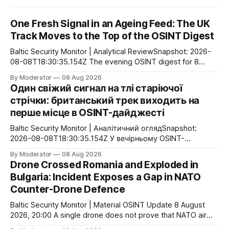
One Fresh Signal in an Ageing Feed: The UK
Track Moves to the Top of the OSINT Digest
Baltic Security Monitor | Analytical ReviewSnapshot: 2026-
08-08T18:30:35.154Z The evening OSINT digest for 8
August shows no sign of a new concentration of events: the
By Moderator
08 Aug 2026
system identified only one event over the past 24 hours,
Один свіжий сигнал на тлі старіючої
while four of the five most significant entries are between
стрічки: британський трек виходить на
56 and 108 hours
перше місце в OSINT-дайджесті
Baltic Security Monitor | Аналітичний оглядSnapshot:
2026-08-08T18:30:35.154Z У вечірньому OSINT-
дайджесті 8 серпня немає ознак нової концентрації
By Moderator
08 Aug 2026
подій: за останню добу система виділила лише одну
Drone Crossed Romania and Exploded in
подію, а чотири з п’яти найбільш значущих записів
Bulgaria: Incident Exposes a Gap in NATO
мають вік від 56 до 108 годин. Головний відносно свіжий
Counter-Drone Defence
сигнал — продовження українсько-британського
діалогу щодо
Baltic Security Monitor | Material OSINT Update 8 August
2026, 20:00 A single drone does not prove that NATO air
defence is ineffective. But a flight path through the airspace