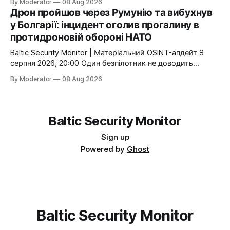
By Moderator
08 Aug 2026
of one Allied state, an explosion in a second, and the
Дрон пройшов через Румунію та вибухнув
proximity of cross-border gas infrastructure point to a
у Болгарії: інцидент оголив прогалину в
specific
протидроновій обороні НАТО
Baltic Security Monitor | Матеріальний OSINT-апдейт 8
серпня 2026, 20:00 Один безпілотник не доводить
неспроможність протиповітряної оборони НАТО. Але
By Moderator
08 Aug 2026
маршрут через повітряний простір однієї країни
Альянсу, вибух уже на території другої та близькість до
транскордонної газової інфраструктури показують
конкретну слабку ланку: малі низьколітні цілі все ще
Baltic Security Monitor
можуть проходити між національними
Sign up
Powered by
Ghost
Baltic Security Monitor