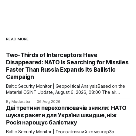
READ MORE
Two-Thirds of Interceptors Have
Disappeared: NATO Is Searching for Missiles
Faster Than Russia Expands Its Ballistic
Campaign
Baltic Security Monitor | Geopolitical AnalysisBased on the
Material OSINT Update, August 6, 2026, 08:00 The air
defense war is entering a new phase. If the primary
By Moderator
06 Aug 2026
challenge for Ukraine was once the shortage of Patriot
Дві третини перехоплювачів зникли: НАТО
systems, the critical bottleneck has now become the
шукає ракети для України швидше, ніж
interceptor missiles themselves. Even the world’
Росія нарощує балістику
Baltic Security Monitor | Геополітичний коментарЗа