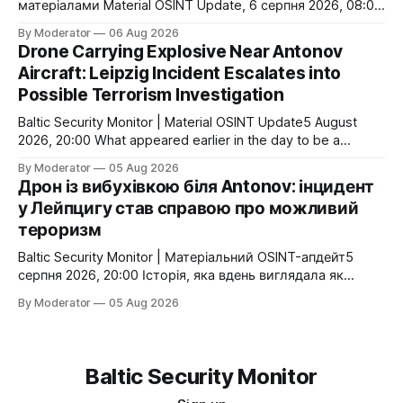
матеріалами Material OSINT Update, 6 серпня 2026, 08:00
Повітряна війна входить у нову фазу. Якщо раніше
By Moderator
06 Aug 2026
головною проблемою України була нестача систем
Drone Carrying Explosive Near Antonov
Patriot, то тепер дедалі очевидніше: критичним
Aircraft: Leipzig Incident Escalates into
ресурсом стають самі ракети-перехоплювачі. Навіть
Possible Terrorism Investigation
найкраща батарея ППО втрачає цінність, коли пускові
установки залишаються без боєкомплекту.
Baltic Security Monitor | Material OSINT Update5 August
2026, 20:00 What appeared earlier in the day to be a
serious airport security breach has evolved into something
By Moderator
05 Aug 2026
far more significant. German authorities have confirmed that
Дрон із вибухівкою біля Antonov: інцидент
the drone discovered near the runway at Leipzig/Halle
у Лейпцигу став справою про можливий
Airport carried an explosive device. The
тероризм
Baltic Security Monitor | Матеріальний OSINT-апдейт5
серпня 2026, 20:00 Історія, яка вдень виглядала як
небезпечне порушення режиму аеропорту, до вечора
By Moderator
05 Aug 2026
перейшла в іншу категорію. Німецька влада
підтвердила: безпілотник, знайдений біля злітно-
посадкової смуги аеропорту Лейпциг/Галле, мав
вибуховий пристрій. Розслідування передано
Baltic Security Monitor
підрозділам, що займаються тероризмом та
екстремізмом. Одночасно підтверджено ще один